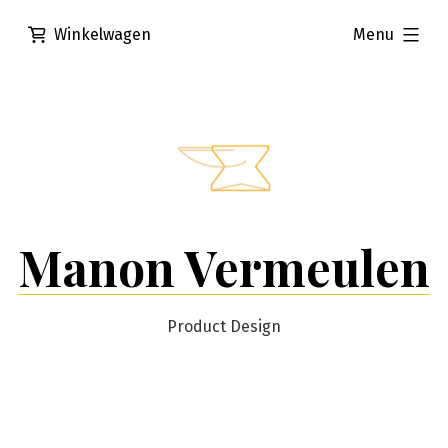
Ga
uitgevouwen
Winkelwagen
Menu
naar
de
inhoud
Manon Vermeulen
Product Design