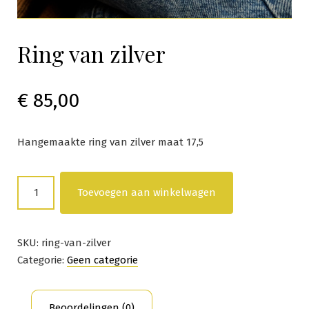
Ring van zilver
€
85,00
Hangemaakte ring van zilver maat 17,5
Ring
Toevoegen aan winkelwagen
van
zilver
aantal
SKU:
ring-van-zilver
Categorie:
Geen categorie
Beoordelingen (0)